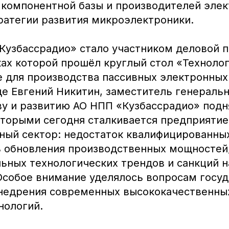
 компонентной базы и производителей элек
ратегии развития микроэлектроники.
Кузбассрадио» стало участником деловой
ках которой прошёл круглый стол «Техноло
е для производства пассивных электронных
де Евгений Никитин, заместитель генераль
ву и развитию АО НПП «Кузбассрадио» под
оторыми сегодня сталкивается предприятие
ный сектор: недостаток квалифицированных
 обновления производственных мощностей,
льных технологических трендов и санкций 
Особое внимание уделялось вопросам госу
недрения современных высококачественны
нологий.