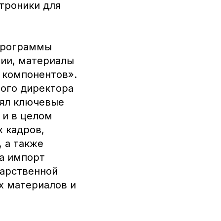
троники для
 программы
гии, материалы
 компонентов».
ного директора
нял ключевые
 и в целом
 кадров,
 а также
на импорт
дарственной
х материалов и