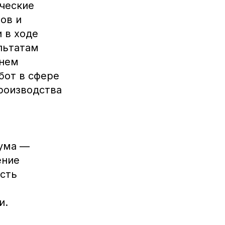
ические
ов и
 в ходе
льтатам
чнем
бот в сфере
роизводства
рума —
ение
сть
и.