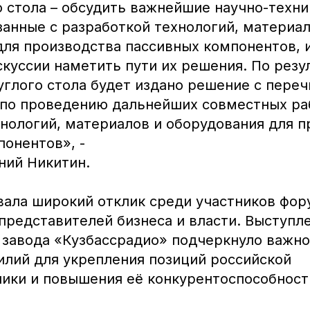
о стола – обсудить важнейшие научно-техн
занные с разработкой технологий, материал
для производства пассивных компонентов, и
скуссии наметить пути их решения. По резу
углого стола будет издано решение с пере
по проведению дальнейших совместных ра
хнологий, материалов и оборудования для п
понентов», -
ний Никитин.
вала широкий отклик среди участников фо
представителей бизнеса и власти. Выступл
 завода «Кузбассрадио» подчеркнуло важно
илий для укрепления позиций российской
ики и повышения её конкурентоспособност