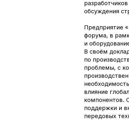
разработчиков
обсуждения ст
Предприятие «
форума, в рам
и оборудовани
В своём докла
по производст
проблемы, с к
производствен
необходимость
влияние глоба
компонентов. 
поддержки и в
передовых тех