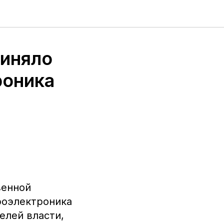
риняло
роника
венной
роэлектроника
елей власти,