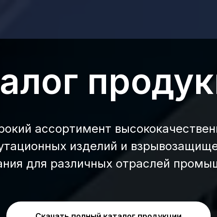
алог проду
рокий ассортимент высококачествен
утационных изделий и взрывозащище
ания для различных отраслей промы
Скачать полный каталог продукции