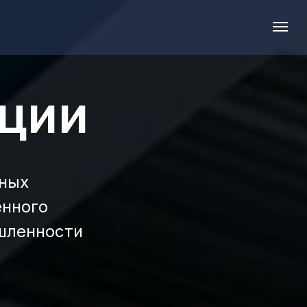
кции
ных
нного
шленности