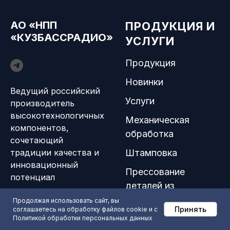
АО «НПП
ПРОДУКЦИЯ И
«КУЗБАССРАДИО»
УСЛУГИ
Продукция
Новинки
Ведущий российский
Услуги
производитель
высокотехнологичных
Механическая
компонентов,
обработка
сочетающий
традиции качества и
Штамповка
инновационный
Прессование
потенциал
деталей из
пластмасс
Продолжая использовать сайт, вы
Принять
соглашаетесь на обработку файлов cookie и c
Инструментальное
Политикой обработки персональных данных